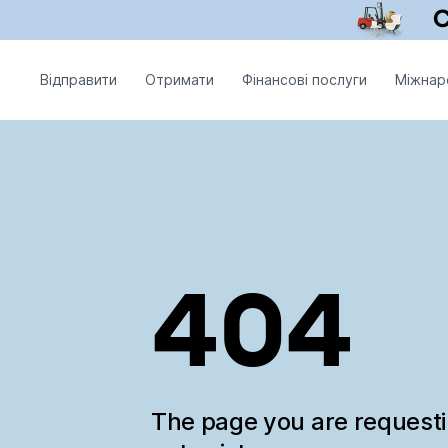
Відправити
Отримати
Фінансові послуги
Міжнар
404
The page you are request