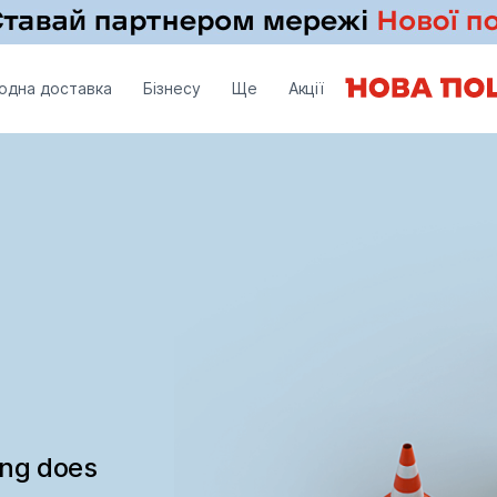
одна доставка
Бізнесу
Ще
Акції
ing does