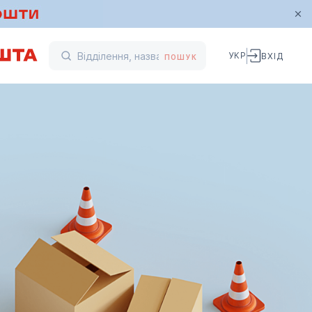
УКР
ВХІД
ПОШУК