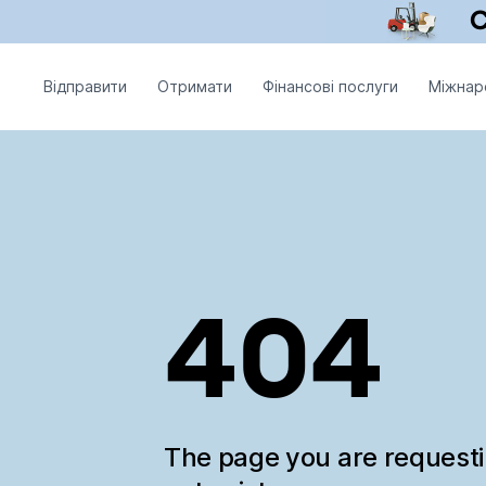
Відправити
Отримати
Фінансові послуги
Міжнар
404
The page you are request