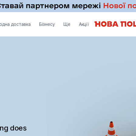
одна доставка
Бізнесу
Ще
Акції
ing does