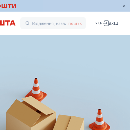
УКР
ВХІД
ПОШУК