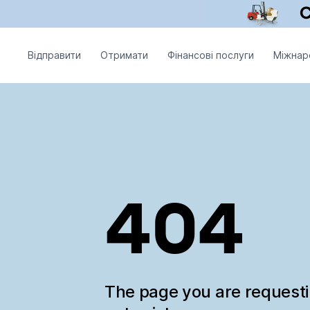
Відправити
Отримати
Фінансові послуги
Міжнар
404
The page you are request