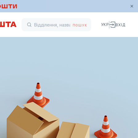
УКР
ВХІД
ПОШУК