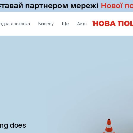
одна доставка
Бізнесу
Ще
Акції
ing does