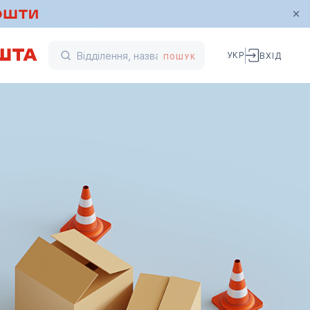
УКР
ВХІД
ПОШУК