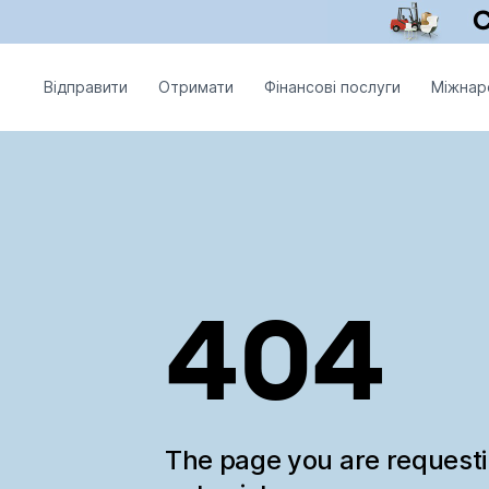
Відправити
Отримати
Фінансові послуги
Міжнар
404
The page you are request