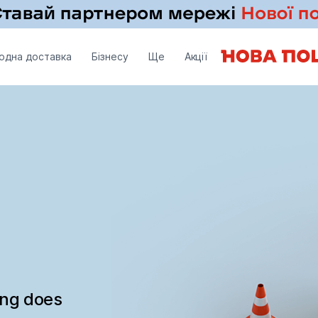
одна доставка
Бізнесу
Ще
Акції
ing does