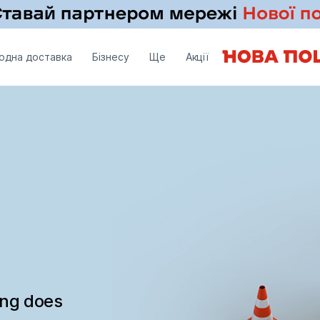
одна доставка
Бізнесу
Ще
Акції
ing does