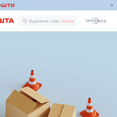
УКР
ВХІД
ПОШУК