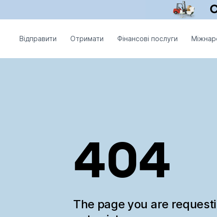
Відправити
Отримати
Фінансові послуги
Міжнар
404
The page you are request