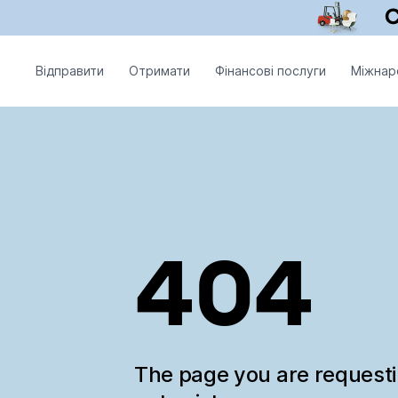
Відправити
Отримати
Фінансові послуги
Міжнар
404
The page you are request