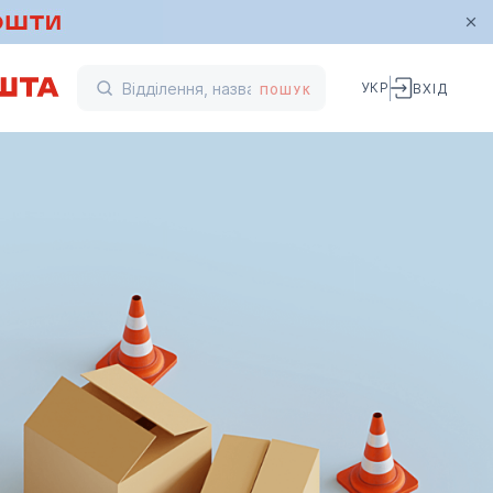
УКР
ВХІД
ПОШУК