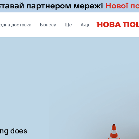
одна доставка
Бізнесу
Ще
Акції
ing does