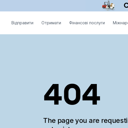
Відправити
Отримати
Фінансові послуги
Міжнар
404
The page you are request