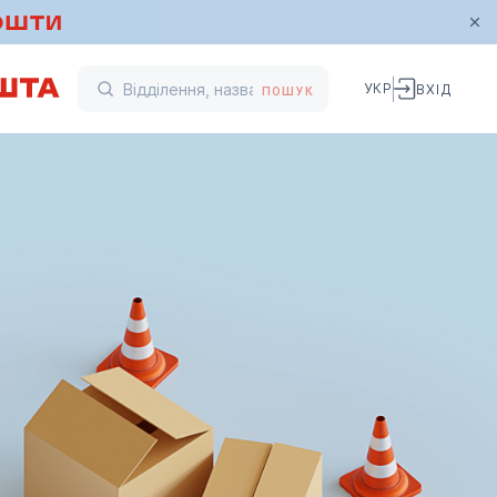
УКР
ВХІД
ПОШУК