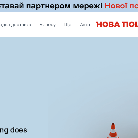
одна доставка
Бізнесу
Ще
Акції
ing does