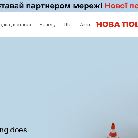
одна доставка
Бізнесу
Ще
Акції
ing does