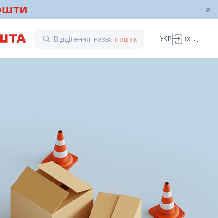
УКР
ВХІД
ПОШУК