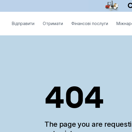
Відправити
Отримати
Фінансові послуги
Міжнар
404
The page you are request