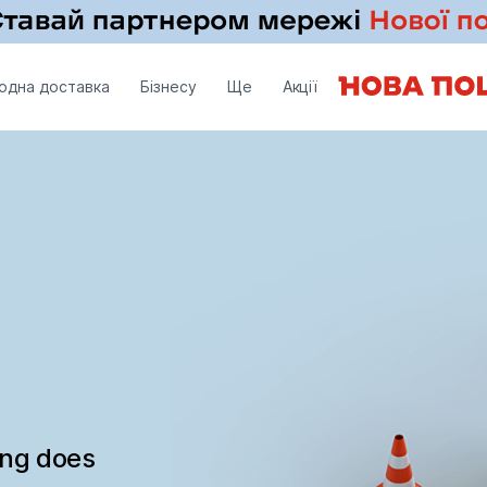
одна доставка
Бізнесу
Ще
Акції
ing does