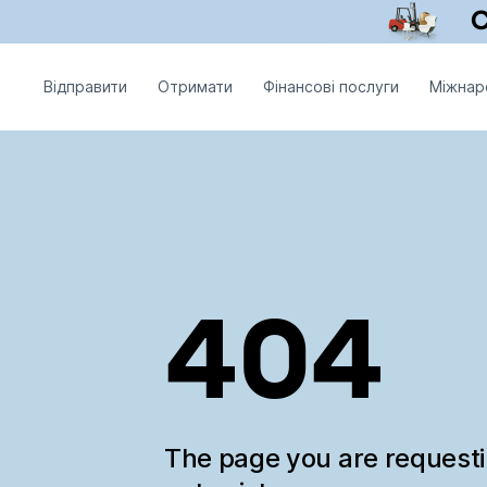
Відправити
Отримати
Фінансові послуги
Міжнар
404
The page you are request