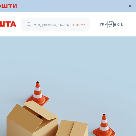
УКР
ВХІД
ПОШУК