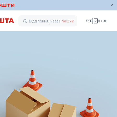
УКР
ВХІД
ПОШУК