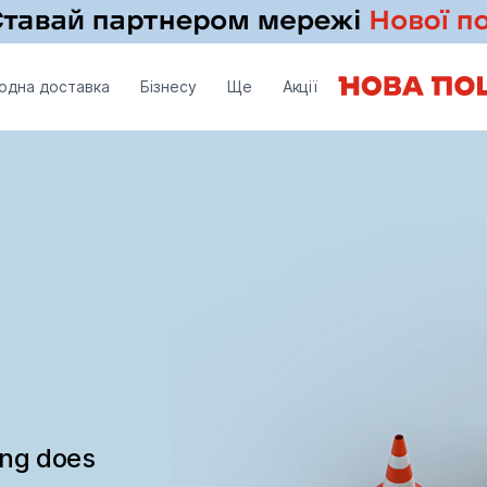
одна доставка
Бізнесу
Ще
Акції
ing does