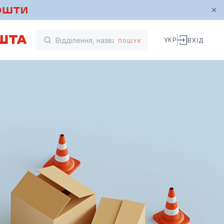
УКР
ВХІД
ПОШУК