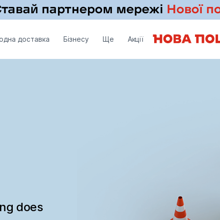
одна доставка
Бізнесу
Ще
Акції
ing does