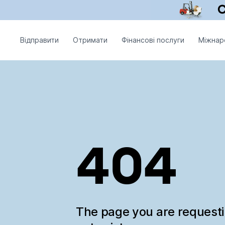
Відправити
Отримати
Фінансові послуги
Міжнар
404
The page you are request