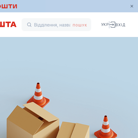
УКР
ВХІД
ПОШУК