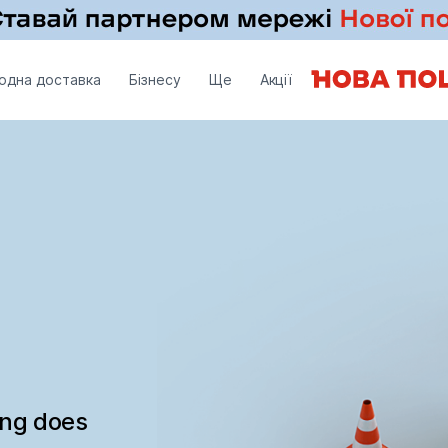
одна доставка
Бізнесу
Ще
Акції
ing does