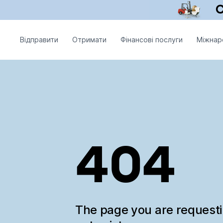
Відправити
Отримати
Фінансові послуги
Міжнар
404
The page you are request