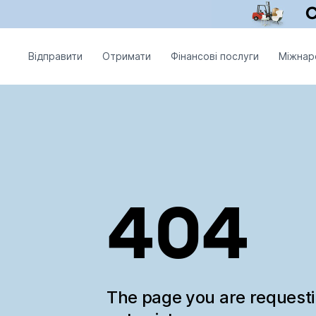
Відправити
Отримати
Фінансові послуги
Міжнар
404
The page you are request