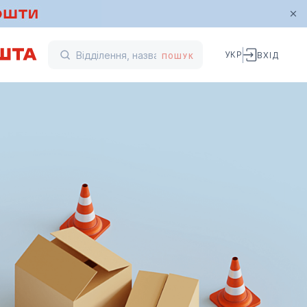
УКР
ВХІД
ПОШУК