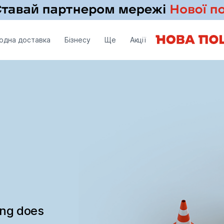
одна доставка
Бізнесу
Ще
Акції
ing does