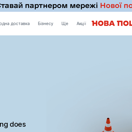
одна доставка
Бізнесу
Ще
Акції
ing does