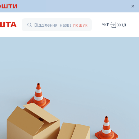
УКР
ВХІД
ПОШУК