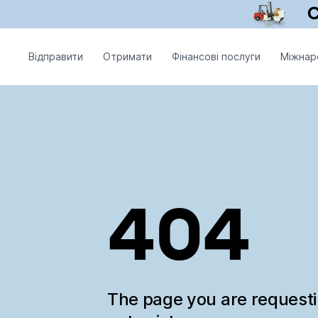
Відправити
Отримати
Фінансові послуги
Міжнар
404
The page you are request