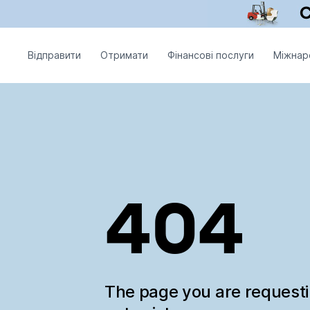
Відправити
Отримати
Фінансові послуги
Міжнар
404
The page you are request