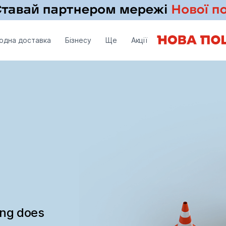
одна доставка
Бізнесу
Ще
Акції
ing does