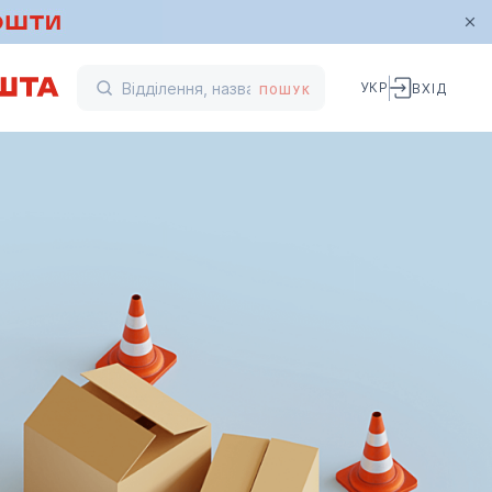
УКР
ВХІД
ПОШУК