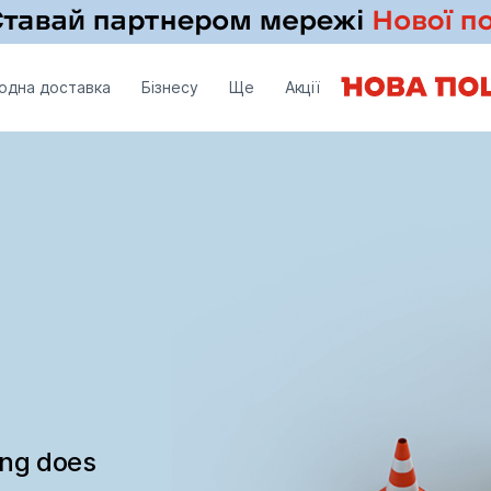
одна доставка
Бізнесу
Ще
Акції
ing does