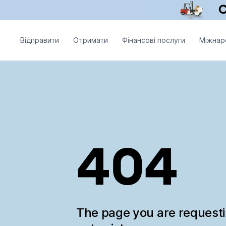
Відправити
Отримати
Фінансові послуги
Міжнар
404
The page you are request