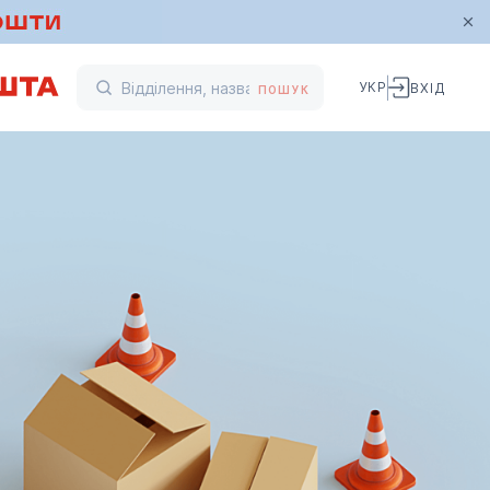
УКР
ВХІД
ПОШУК