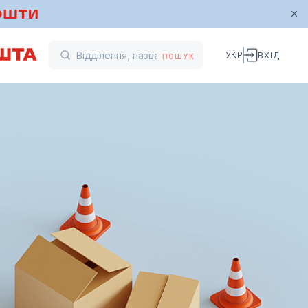
УКР
ВХІД
ПОШУК