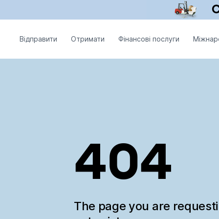
Відправити
Отримати
Фінансові послуги
Міжнар
404
The page you are request