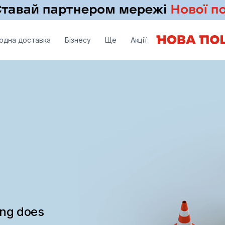
одна доставка
Бізнесу
Ще
Акції
ing does