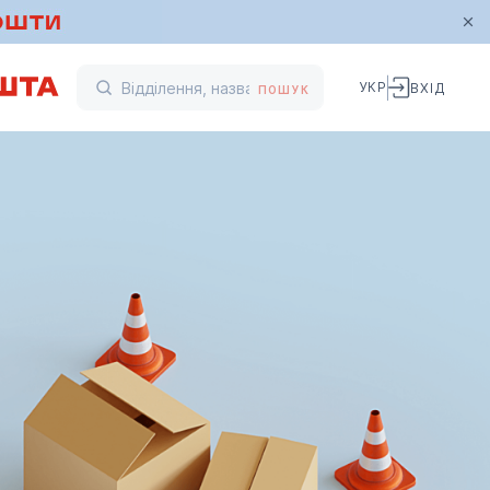
УКР
ВХІД
ПОШУК