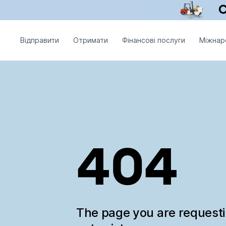
Відправити
Отримати
Фінансові послуги
Міжнар
404
The page you are request