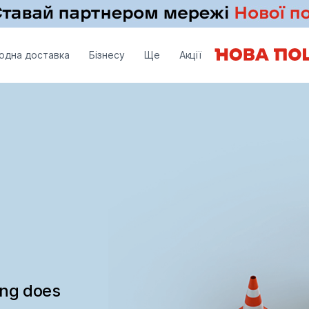
одна доставка
Бізнесу
Ще
Акції
ing does