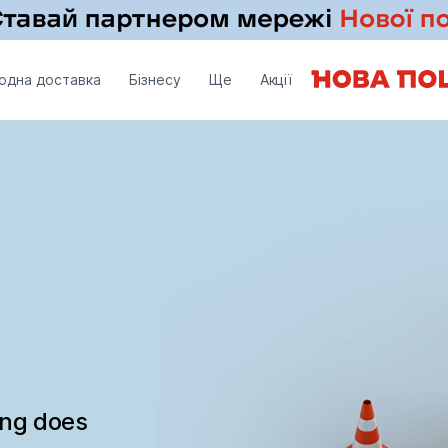
одна доставка
Бізнесу
Ще
Акції
ing does