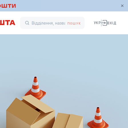
УКР
ВХІД
ПОШУК