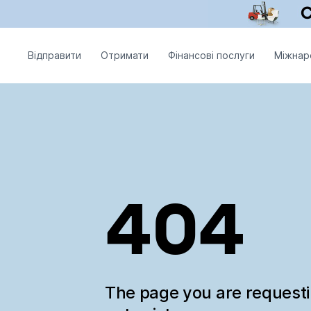
Відправити
Отримати
Фінансові послуги
Міжнар
404
The page you are request