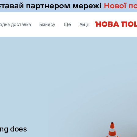
одна доставка
Бізнесу
Ще
Акції
ing does