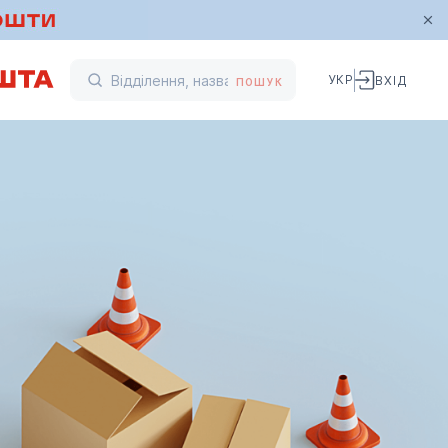
УКР
ВХІД
ПОШУК