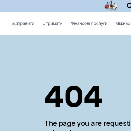
Відправити
Отримати
Фінансові послуги
Міжнар
404
The page you are request