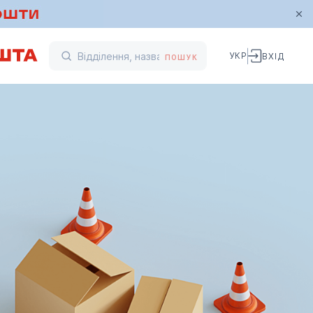
УКР
ВХІД
ПОШУК