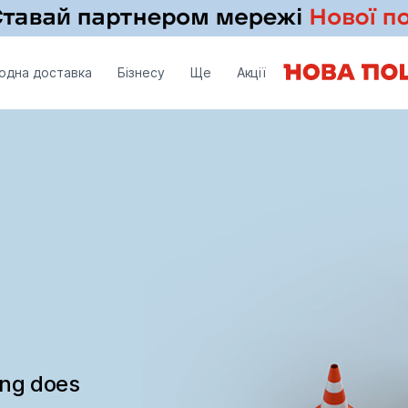
одна доставка
Бізнесу
Ще
Акції
ing does