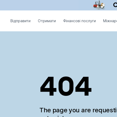
Відправити
Отримати
Фінансові послуги
Міжнар
404
The page you are request