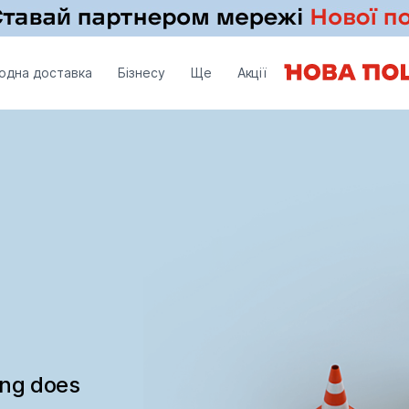
одна доставка
Бізнесу
Ще
Акції
ing does