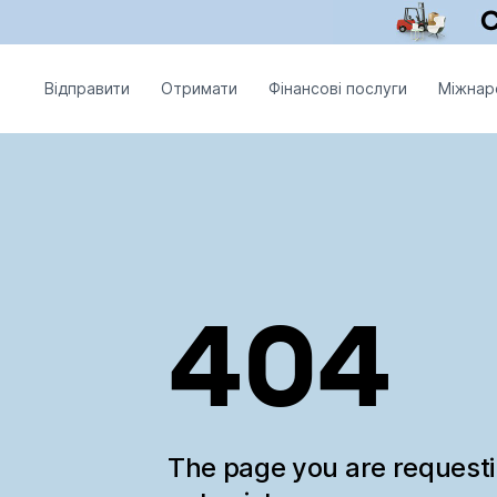
Відправити
Отримати
Фінансові послуги
Міжнар
404
The page you are request