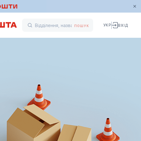
УКР
ВХІД
ПОШУК