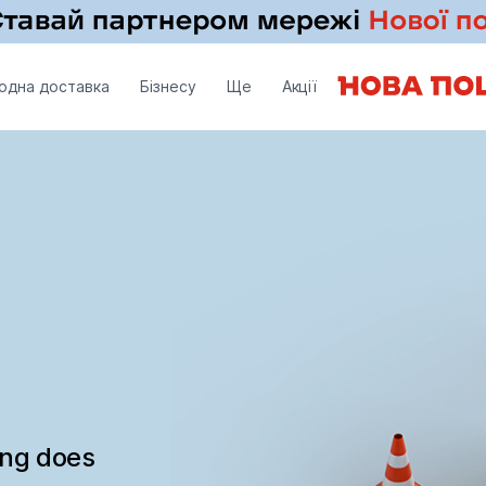
одна доставка
Бізнесу
Ще
Акції
ing does