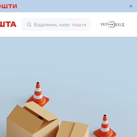
УКР
ВХІД
ПОШУК