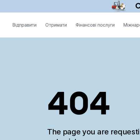
Відправити
Отримати
Фінансові послуги
Міжнар
404
The page you are request