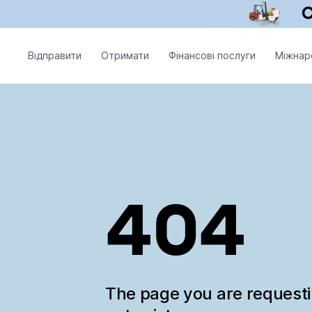
Відправити
Отримати
Фінансові послуги
Міжнар
404
The page you are request