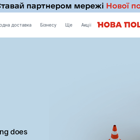
одна доставка
Бізнесу
Ще
Акції
ing does