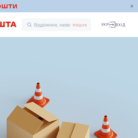
УКР
ВХІД
ПОШУК