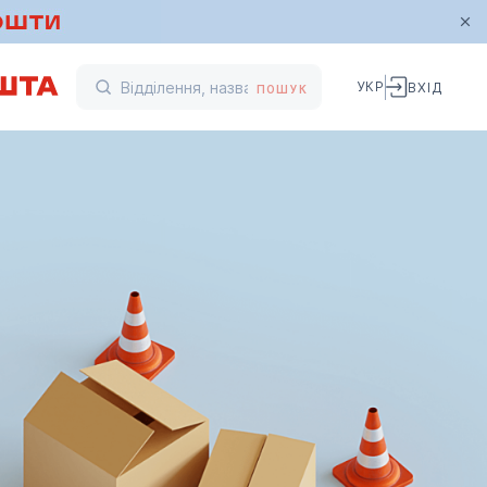
УКР
ВХІД
ПОШУК