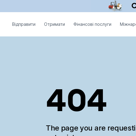
Відправити
Отримати
Фінансові послуги
Міжнар
404
The page you are request