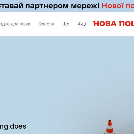
одна доставка
Бізнесу
Ще
Акції
ing does