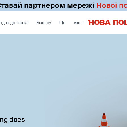
одна доставка
Бізнесу
Ще
Акції
ing does