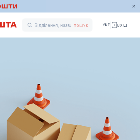
УКР
ВХІД
ПОШУК