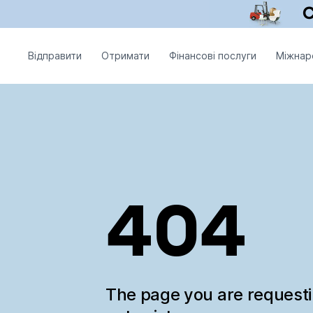
Відправити
Отримати
Фінансові послуги
Міжнар
404
The page you are request