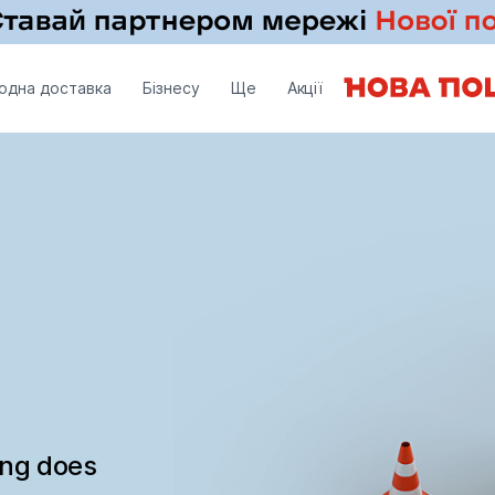
одна доставка
Бізнесу
Ще
Акції
ing does