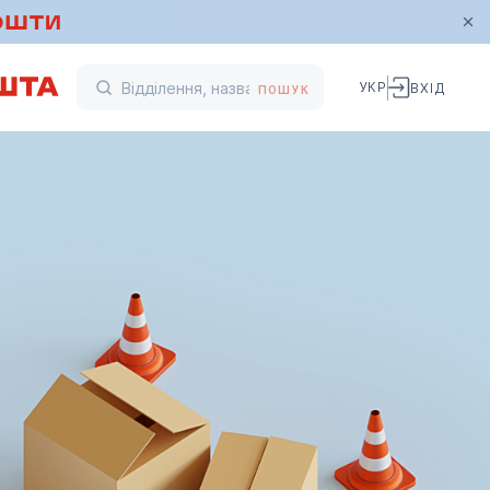
УКР
ВХІД
ПОШУК