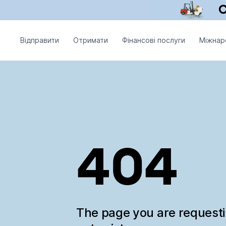
Відправити
Отримати
Фінансові послуги
Міжнар
404
The page you are request