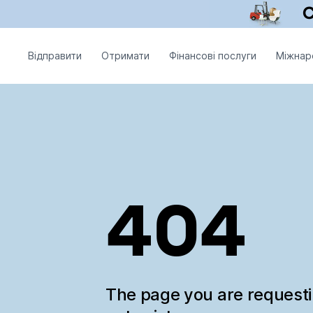
Відправити
Отримати
Фінансові послуги
Міжнар
404
The page you are request