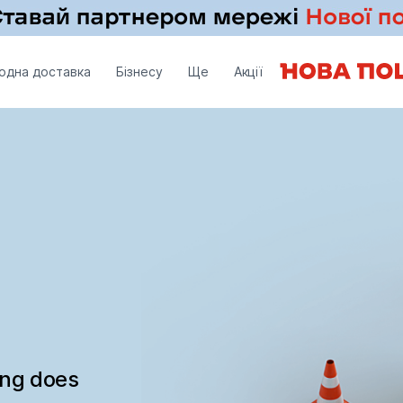
одна доставка
Бізнесу
Ще
Акції
ing does