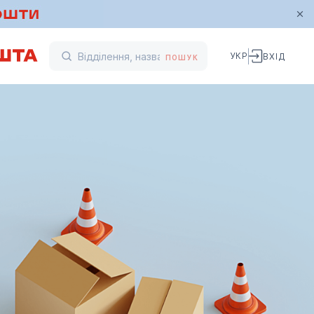
УКР
ВХІД
ПОШУК