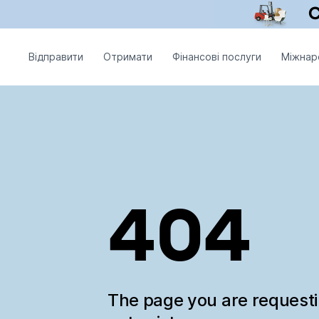
Відправити
Отримати
Фінансові послуги
Міжнар
404
The page you are request