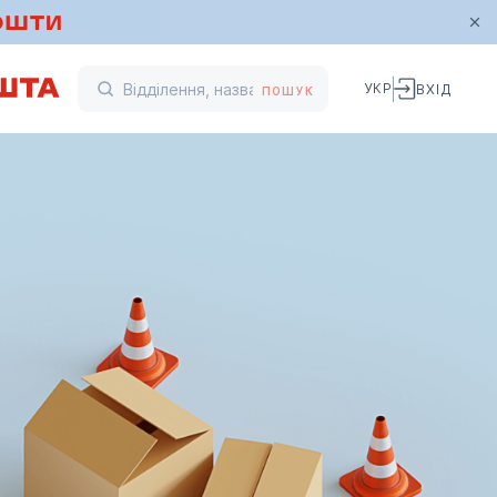
УКР
ВХІД
ПОШУК