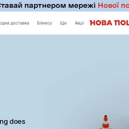
одна доставка
Бізнесу
Ще
Акції
ing does