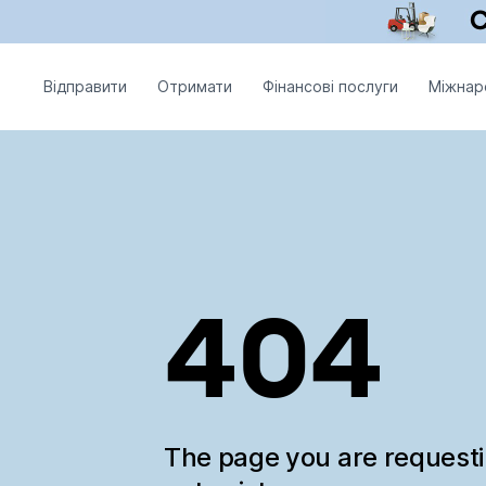
Відправити
Отримати
Фінансові послуги
Міжнар
404
The page you are request