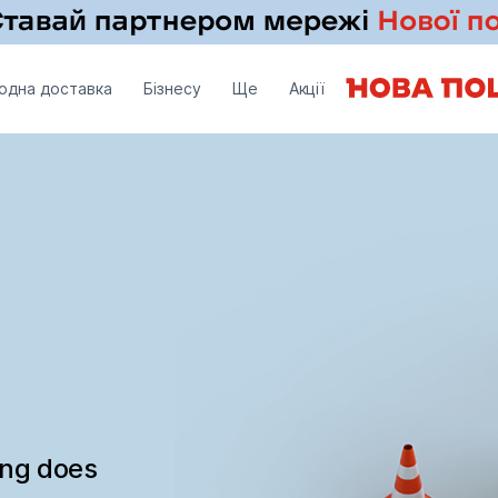
одна доставка
Бізнесу
Ще
Акції
ing does