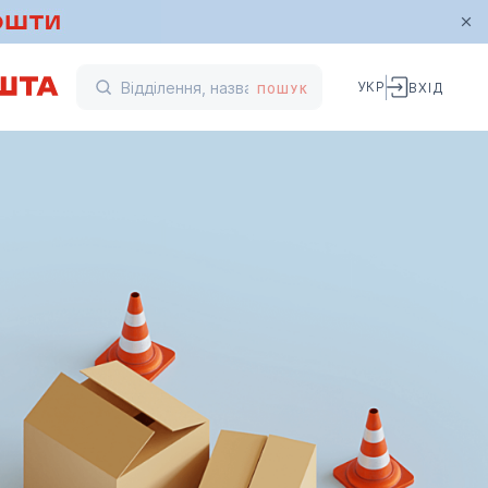
УКР
ВХІД
ПОШУК