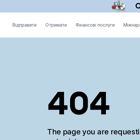
Відправити
Отримати
Фінансові послуги
Міжнар
404
The page you are request