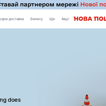
одна доставка
Бізнесу
Ще
Акції
ing does