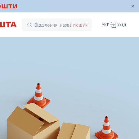
УКР
ВХІД
ПОШУК