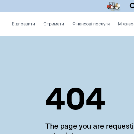
Відправити
Отримати
Фінансові послуги
Міжнар
404
The page you are request