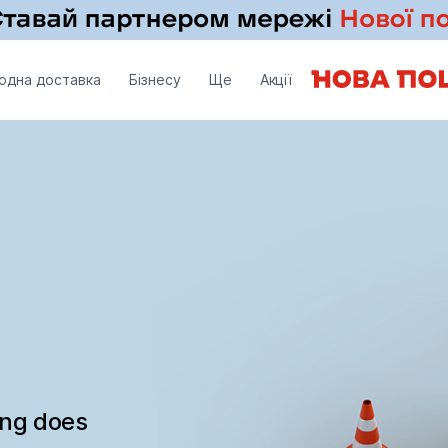
одна доставка
Бізнесу
Ще
Акції
ing does