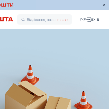
УКР
ВХІД
ПОШУК