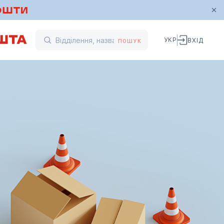
УКР
ВХІД
ПОШУК