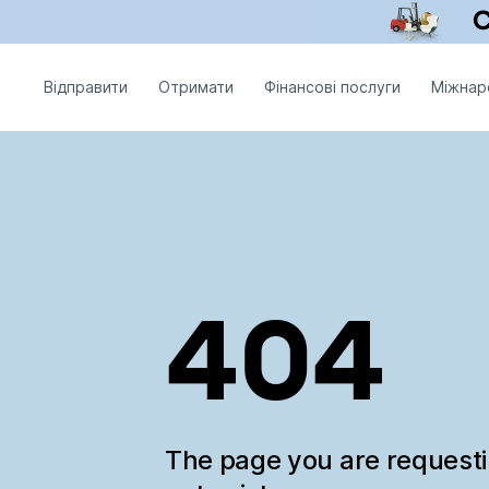
Відправити
Отримати
Фінансові послуги
Міжнар
404
The page you are request