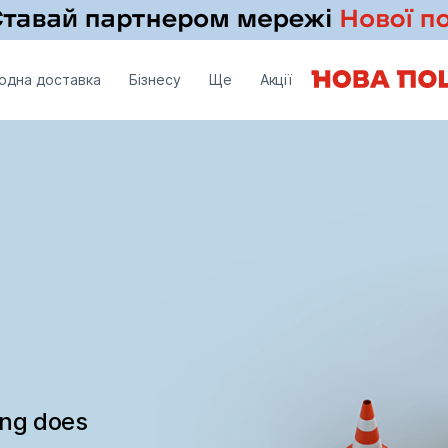
одна доставка
Бізнесу
Ще
Акції
ing does