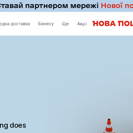
одна доставка
Бізнесу
Ще
Акції
ing does