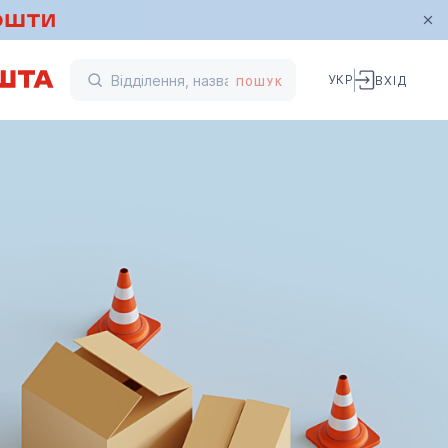
УКР
ВХІД
ПОШУК