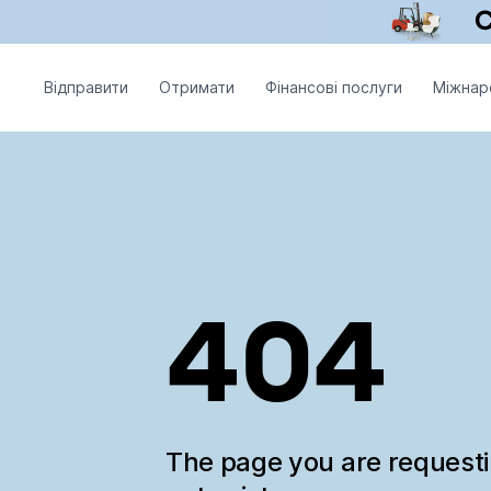
Відправити
Отримати
Фінансові послуги
Міжнар
404
The page you are request