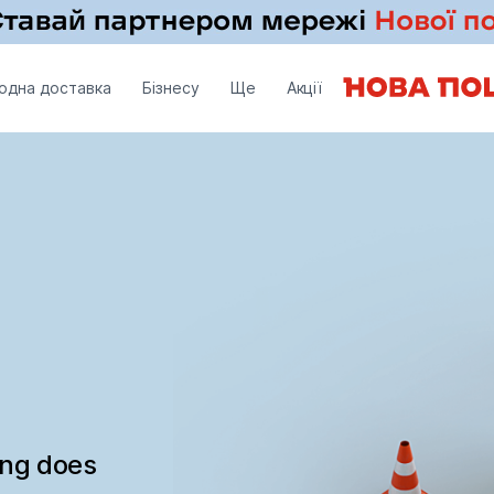
одна доставка
Бізнесу
Ще
Акції
ing does