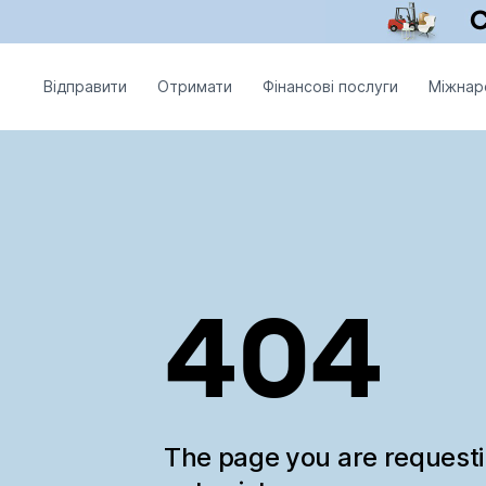
Відправити
Отримати
Фінансові послуги
Міжнар
404
The page you are request