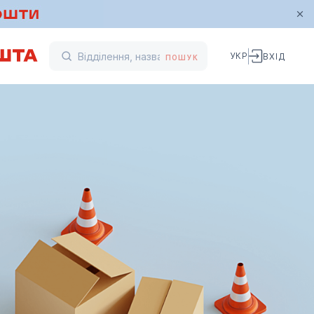
УКР
ВХІД
ПОШУК