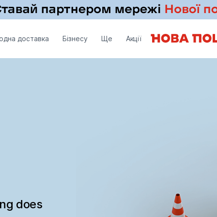
одна доставка
Бізнесу
Ще
Акції
ing does