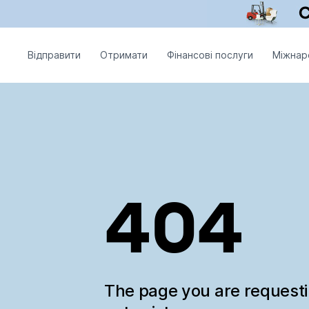
Відправити
Отримати
Фінансові послуги
Міжнар
404
The page you are request