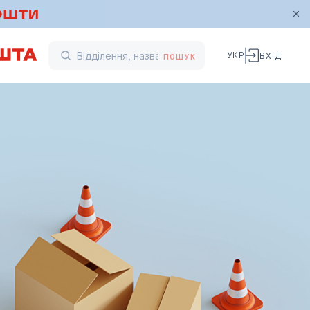
УКР
ВХІД
ПОШУК