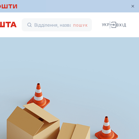
УКР
ВХІД
ПОШУК