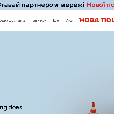
одна доставка
Бізнесу
Ще
Акції
ing does