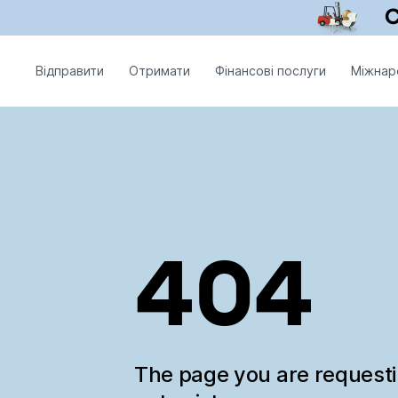
Відправити
Отримати
Фінансові послуги
Міжнар
404
The page you are request