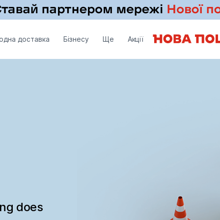
одна доставка
Бізнесу
Ще
Акції
ing does