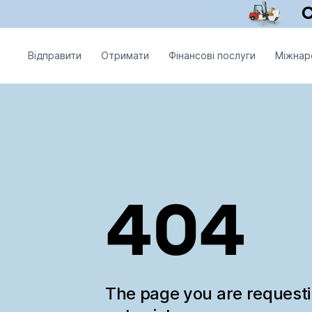
Відправити
Отримати
Фінансові послуги
Міжнар
404
The page you are request