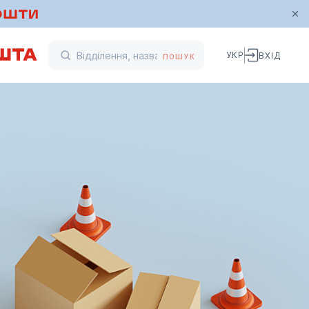
УКР
ВХІД
ПОШУК