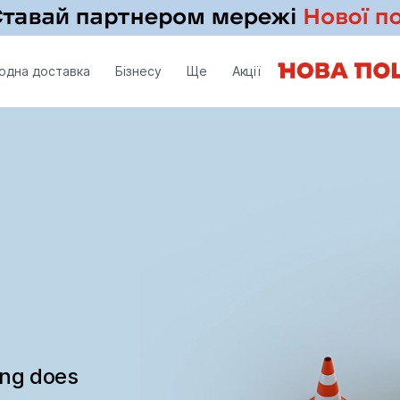
одна доставка
Бізнесу
Ще
Акції
ing does