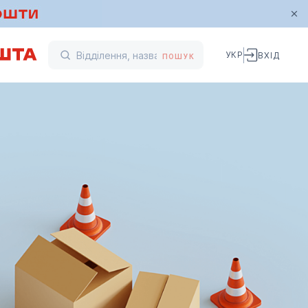
УКР
ВХІД
ПОШУК