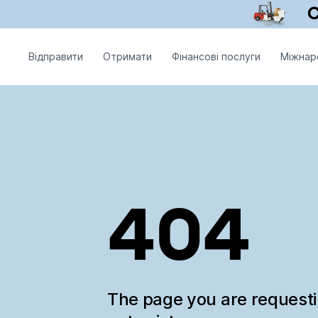
Відправити
Отримати
Фінансові послуги
Міжнар
404
The page you are request