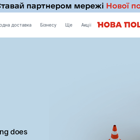
одна доставка
Бізнесу
Ще
Акції
ing does