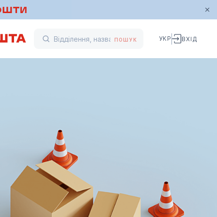
УКР
ВХІД
ПОШУК