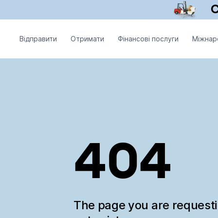
Відправити
Отримати
Фінансові послуги
Міжнар
404
The page you are request