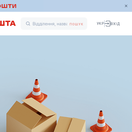
УКР
ВХІД
ПОШУК