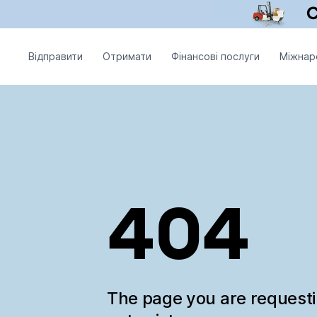
Відправити
Отримати
Фінансові послуги
Міжнар
404
The page you are request