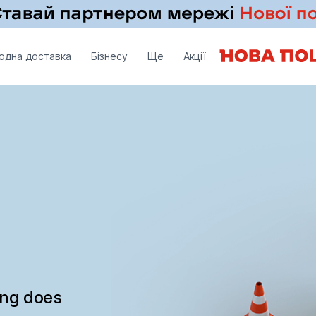
одна доставка
Бізнесу
Ще
Акції
ing does