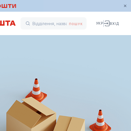
УКР
ВХІД
ПОШУК