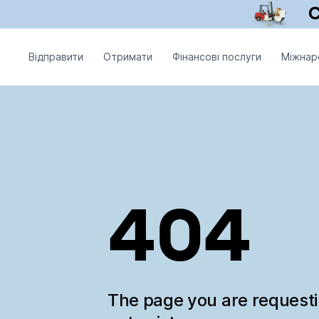
Відправити
Отримати
Фінансові послуги
Міжнар
404
The page you are request