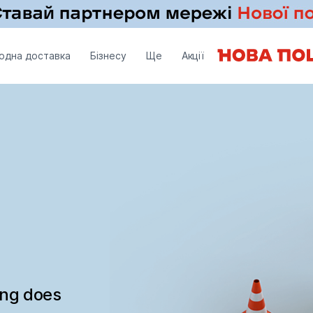
одна доставка
Бізнесу
Ще
Акції
ing does