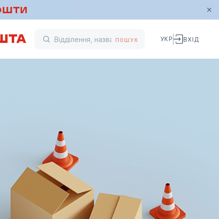
УКР
ВХІД
ПОШУК