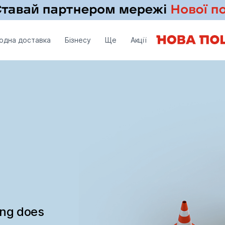
одна доставка
Бізнесу
Ще
Акції
ing does