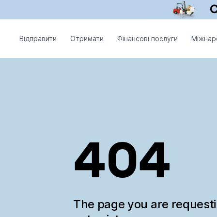
Відправити
Отримати
Фінансові послуги
Міжнар
404
The page you are request