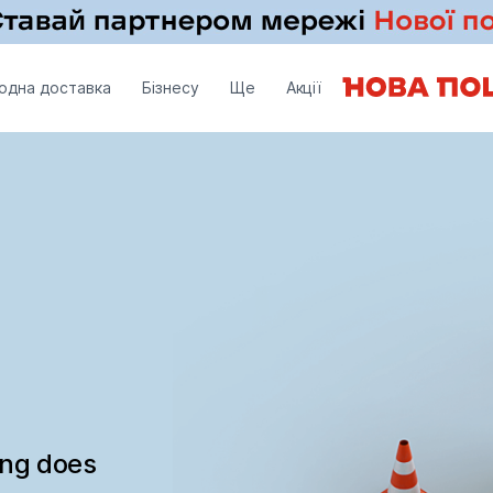
одна доставка
Бізнесу
Ще
Акції
ing does