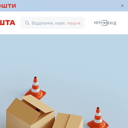
УКР
ВХІД
ПОШУК