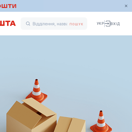
УКР
ВХІД
ПОШУК