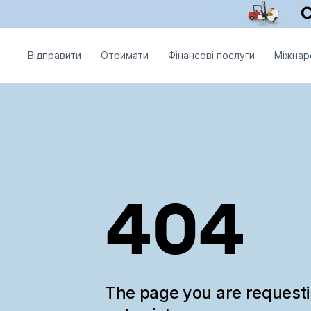
Відправити
Отримати
Фінансові послуги
Міжнар
404
The page you are request