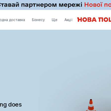
одна доставка
Бізнесу
Ще
Акції
ing does