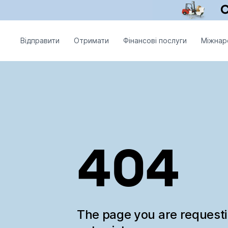
Відправити
Отримати
Фінансові послуги
Міжнар
404
The page you are request