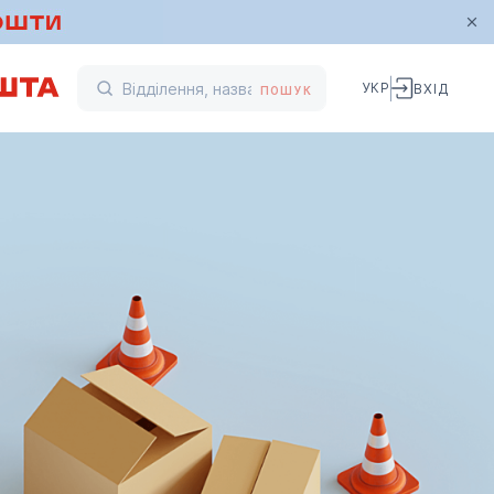
УКР
ВХІД
ПОШУК