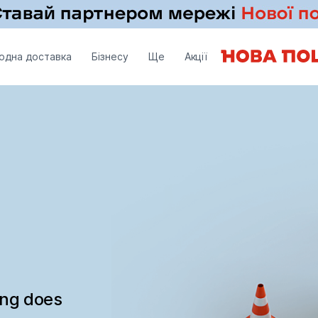
одна доставка
Бізнесу
Ще
Акції
ing does