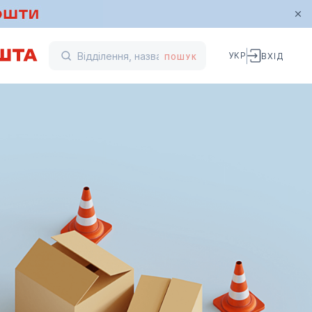
УКР
ВХІД
ПОШУК