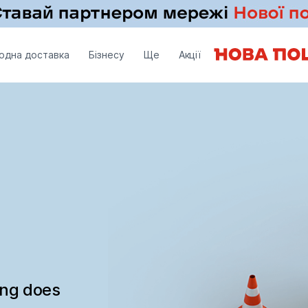
одна доставка
Бізнесу
Ще
Акції
ing does