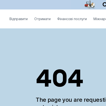
Відправити
Отримати
Фінансові послуги
Міжнар
404
The page you are request