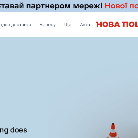
одна доставка
Бізнесу
Ще
Акції
ing does