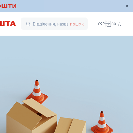
УКР
ВХІД
ПОШУК