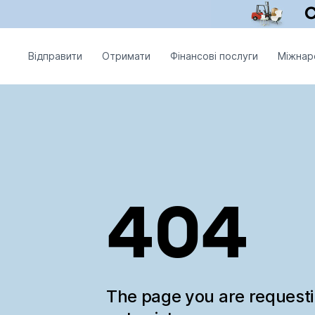
Відправити
Отримати
Фінансові послуги
Міжнар
404
The page you are request