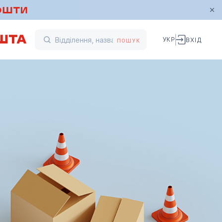
УКР
ВХІД
ПОШУК