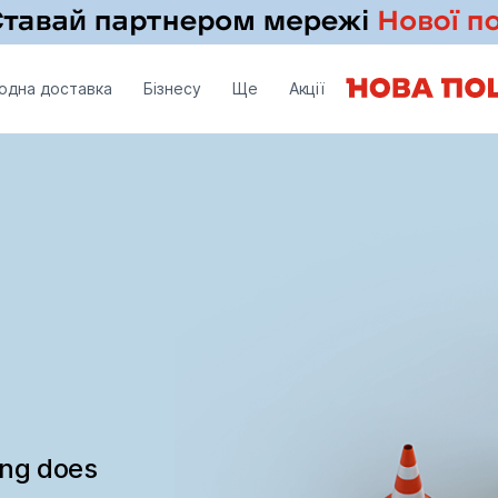
одна доставка
Бізнесу
Ще
Акції
ing does