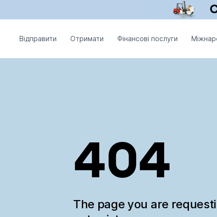
Відправити
Отримати
Фінансові послуги
Міжнар
404
The page you are request