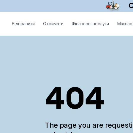
Відправити
Отримати
Фінансові послуги
Міжнар
404
The page you are request