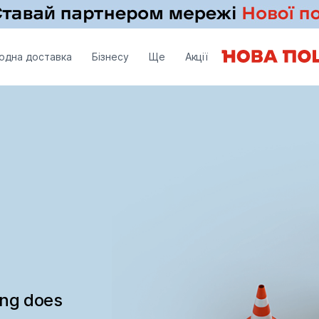
одна доставка
Бізнесу
Ще
Акції
ing does