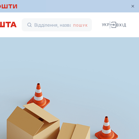
УКР
ВХІД
ПОШУК